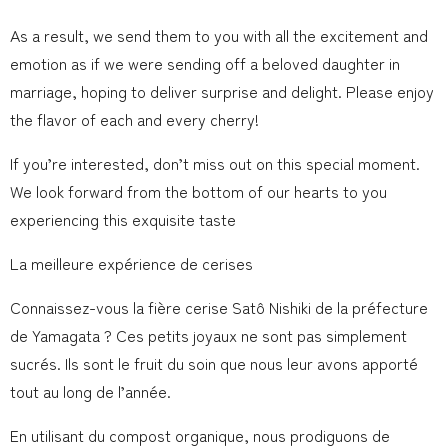
As a result, we send them to you with all the excitement and
emotion as if we were sending off a beloved daughter in
marriage, hoping to deliver surprise and delight. Please enjoy
the flavor of each and every cherry!
If you’re interested, don’t miss out on this special moment.
We look forward from the bottom of our hearts to you
experiencing this exquisite taste
La meilleure expérience de cerises
Connaissez-vous la fière cerise Satô Nishiki de la préfecture
de Yamagata ? Ces petits joyaux ne sont pas simplement
sucrés. Ils sont le fruit du soin que nous leur avons apporté
tout au long de l’année.
En utilisant du compost organique, nous prodiguons de