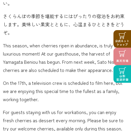
い。
さくらんぼの季節を堪能するにはぴったりの宿泊をお約束
します。美味しい果実とともに、心温まるひとときをどう
ぞ。
This season, when cherries ripen in abundance, is truly a
luxurious moment! At our guesthouse, the harvest of
Yamagata Beniou has begun. From next week, Sato Nishiki
cherries are also scheduled to make their appearance.
On the 17th, a television crew is scheduled to film here, but
we are enjoying this special time to the fullest as a family,
working together.
For guests staying with us for workations, you can enjoy
fresh cherries as dessert every morning. Please be sure to
try our welcome cherries, available only during this season.