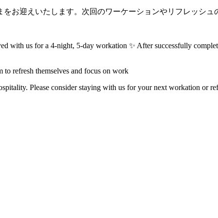
まをお迎えいたします。次回のワーケーションやリフレッシュの
 with us for a 4-night, 5-day workation ✨ After successfully completing
m to refresh themselves and focus on work
tality. Please consider staying with us for your next workation or ref