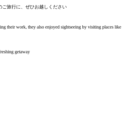
ご旅行に、ぜひお越しください️
 their work, they also enjoyed sightseeing by visiting places like
reshing getaway ️