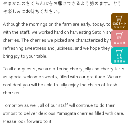
やまがたのさくらんぼをお届けできるよう努めます。どう
ぞ楽しみにお待ちください。
Although the mornings on the farm are early, today, together
with the staff, we worked hard on harvesting Sato Nishiki
cherries. The cherries we picked are characterized by their
refreshing sweetness and juiciness, and we hope they will
bring joy to your table.
To all our guests, we are offering cherry jelly and cherry tarts
as special welcome sweets, filled with our gratitude. We are
confident you will be able to fully enjoy the charm of fresh
cherries.
Tomorrow as well, all of our staff will continue to do their
utmost to deliver delicious Yamagata cherries filled with care.
Please look forward to it.