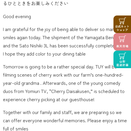
るひとときをお楽しみください
Good evening
I am grateful for the joy of being able to deliver so many
smiles again today. The shipment of the Yamagata Benio 4L
and the Sato Nishiki 3L has been successfully completed, and
I hope they add color to your dining table
Tomorrow is going to be a rather special day. TUY will be
filming scenes of cherry work with our farm’s one-hundred-
year-old grandma . Afterwards, one of the young comedy
duos from Yomiuri TV, “Cherry Daisakusen,” is scheduled to
experience cherry picking at our guesthouse!
Together with our family and staff, we are preparing so we
can offer everyone wonderful memories. Please enjoy a time
full of smiles