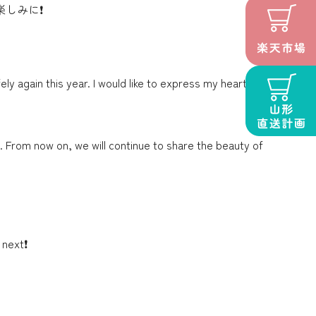
みに❗️
y again this year. I would like to express my heartfelt
 From now on, we will continue to share the beauty of
next❗️