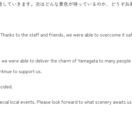
していきます。次はどんな景色が待っているのか、どうぞお楽し
hanks to the staff and friends, we were able to overcome it safel
, we were able to deliver the charm of Yamagata to many people .
ntinue to support us.
ecided.
ial local events. Please look forward to what scenery awaits us 