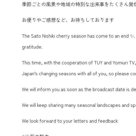
季節ごとの風景や地域の特別な出来事をたくさん発信
お便りやご感想など、お待ちしております
The Sato Nishiki cherry season has come to an end ✨. T
gratitude.
This time, with the cooperation of TUY and Yomiuri TV
Japan’s changing seasons with all of you, so please co
We will inform you as soon as the broadcast date is d
We will keep sharing many seasonal landscapes and spec
We look forward to your letters and feedback