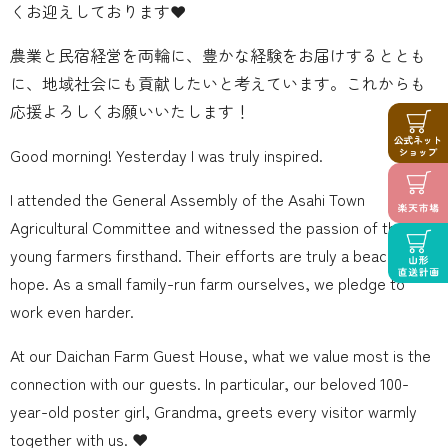
くお迎えしております❤️
農業と民宿経営を両輪に、豊かな経験をお届けするととも
に、地域社会にも貢献したいと考えています。これからも
応援よろしくお願いいたします！
Good morning! Yesterday I was truly inspired.
I attended the General Assembly of the Asahi Town
Agricultural Committee and witnessed the passion of the
young farmers firsthand. Their efforts are truly a beacon of
hope. As a small family-run farm ourselves, we pledge to
work even harder. ‍
At our Daichan Farm Guest House, what we value most is the
connection with our guests. In particular, our beloved 100-
year-old poster girl, Grandma, greets every visitor warmly
together with us. ❤️