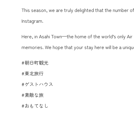
This season, we are truly delighted that the number o
Instagram.
Here, in Asahi Town—the home of the world’s only Air 
memories. We hope that your stay here will be a uniqu
#朝日町観光
#東北旅行
#ゲストハウス
#素敵な旅
#おもてなし