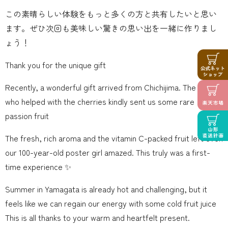
この素晴らしい体験をもっと多くの方と共有したいと思い
ます。ぜひ次回も美味しい驚きの思い出を一緒に作りまし
ょう！
Thank you for the unique gift
Recently, a wonderful gift arrived from Chichijima. The guest
who helped with the cherries kindly sent us some rare
passion fruit
The fresh, rich aroma and the vitamin C-packed fruit left even
our 100-year-old poster girl amazed. This truly was a first-
time experience ✨
Summer in Yamagata is already hot and challenging, but it
feels like we can regain our energy with some cold fruit juice
This is all thanks to your warm and heartfelt present.