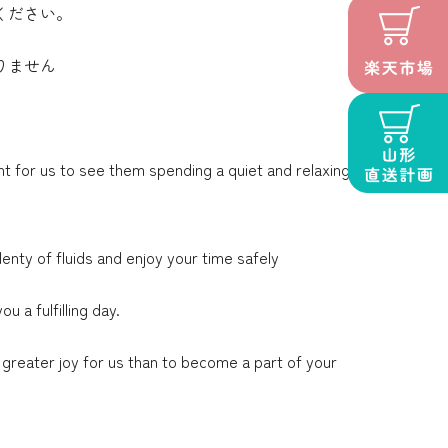
ください。
りません
nt for us to see them spending a quiet and relaxing
lenty of fluids and enjoy your time safely
 a fulfilling day.
 greater joy for us than to become a part of your