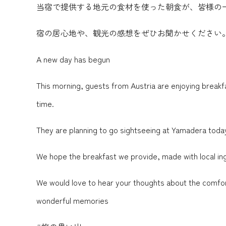
当宿で提供する地元の食材を使った朝食が、皆様の
宿の居心地や、観光の感想をぜひお聞かせください
A new day has begun
This morning, guests from Austria are enjoying breakfa
time.
They are planning to go sightseeing at Yamadera today. 
We hope the breakfast we provide, made with local ingr
We would love to hear your thoughts about the comfort
wonderful memories