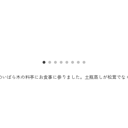
のいばら木の料亭にお食事に参りました。土瓶蒸しが松茸でな