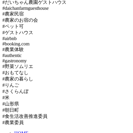
#だいちゃん農園ゲストハウス
#daichanfarmguesthouse
#農家民宿
#農家のお宿の会
#ペット可
#ゲストハウス
#airbnb
#booking.com
#農業体験
#authentic
#gastronomy
#野菜ソムリエ
#おもてなし
#農家の暮らし
#りんご
#さくらんぼ
#米
#山形県
#朝日町
#食生活改善推進委員
#農業委員