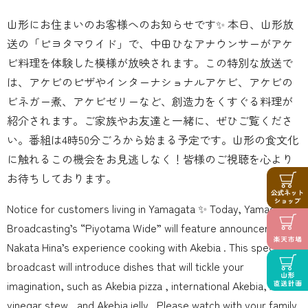
山形にお住まいのお客様へのお知らせです✨ 本日、山形放
送の「ピヨタマワイド」で、中田ひなアナウンサーがアケ
ビ料理を体験した模様が放映されます️。この特別な放送で
は、アケビのピザやインターナショナルアケビ、アケビの
ビネガー煮、アケビゼリーなど、創造力をくすぐる料理が
紹介されます。ご家族やお友達と一緒に、ぜひご覧くださ
い。番組は4時50分ごろから始まる予定です。山形の食文化
に触れるこの機会をお見逃しなく！皆様のご視聴を心より
お待ちしております。
Notice for customers living in Yamagata ✨ Today, Yamagata
Broadcasting’s “Piyotama Wide” will feature announcer
Nakata Hina’s experience cooking with Akebia ️. This special
broadcast will introduce dishes that will tickle your
imagination, such as Akebia pizza , international Akebia, Akebia
vinegar stew , and Akebia jelly . Please watch with your family