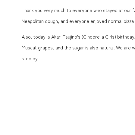
Thank you very much to everyone who stayed at our fa
Neapolitan dough, and everyone enjoyed normal pizza 
Also, today is Akari Tsujino’s (Cinderella Girls) birth
Muscat grapes, and the sugar is also natural. We are wo
stop by.