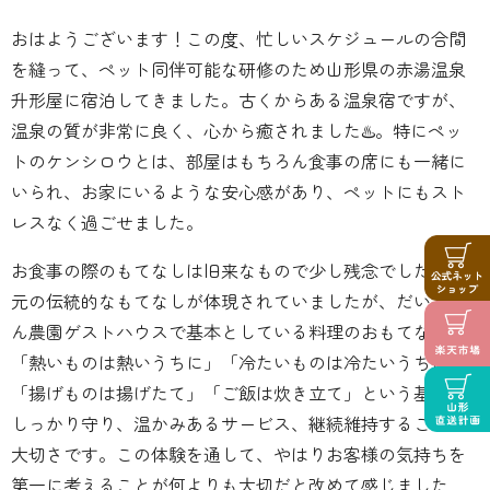
おはようございます！この度、忙しいスケジュールの合間
を縫って、ペット同伴可能な研修のため山形県の赤湯温泉
升形屋に宿泊してきました。古くからある温泉宿ですが、
温泉の質が非常に良く、心から癒されました♨️。特にペッ
トのケンシロウとは、部屋はもちろん食事の席にも一緒に
いられ、お家にいるような安心感があり、ペットにもスト
レスなく過ごせました。
お食事の際のもてなしは旧来なもので少し残念でした。地
元の伝統的なもてなしが体現されていましたが、だいちゃ
ん農園ゲストハウスで基本としている料理のおもてなしは
「熱いものは熱いうちに」「冷たいものは冷たいうちに」
「揚げものは揚げたて」「ご飯は炊き立て」という基本を
しっかり守り、温かみあるサービス、継続維持することの
大切さです。この体験を通して、やはりお客様の気持ちを
第一に考えることが何よりも大切だと改めて感じました