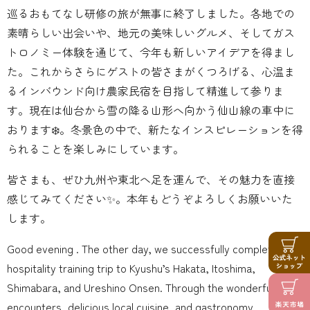
巡るおもてなし研修の旅が無事に終了しました。各地での
素晴らしい出会いや、地元の美味しいグルメ、そしてガス
トロノミー体験を通じて、今年も新しいアイデアを得まし
た。これからさらにゲストの皆さまがくつろげる、心温ま
るインバウンド向け農家民宿を目指して精進して参りま
す。現在は仙台から雪の降る山形へ向かう仙山線の車中に
おります❄️。冬景色の中で、新たなインスピレーションを得
られることを楽しみにしています。
皆さまも、ぜひ九州や東北へ足を運んで、その魅力を直接
感じてみてください✨。本年もどうぞよろしくお願いいた
します。
Good evening . The other day, we successfully completed our
hospitality training trip to Kyushu’s Hakata, Itoshima,
Shimabara, and Ureshino Onsen. Through the wonderful
encounters, delicious local cuisine, and gastronomy