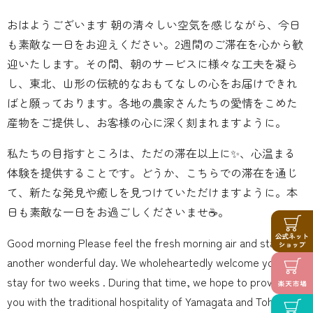
おはようございます 朝の清々しい空気を感じながら、今日
も素敵な一日をお迎えください。2週間のご滞在を心から歓
迎いたします。その間、朝のサービスに様々な工夫を凝ら
し、東北、山形の伝統的なおもてなしの心をお届けできれ
ばと願っております️。各地の農家さんたちの愛情をこめた
産物をご提供し、お客様の心に深く刻まれますように。
私たちの目指すところは、ただの滞在以上に✨、心温まる
体験を提供することです。どうか、こちらでの滞在を通じ
て、新たな発見や癒しを見つけていただけますように。本
日も素敵な一日をお過ごしくださいませ☕️。
Good morning Please feel the fresh morning air and start
another wonderful day. We wholeheartedly welcome your
stay for two weeks . During that time, we hope to provide
you with the traditional hospitality of Yamagata and Tohoku by