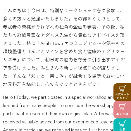
こんにちは！今日は、特別なワークショップをに参加し、
多くの方々と勉強いたしました。その締めくくりとして、
参加者の皆様がそれぞれの独自の企画を発表。その後、私
たちの経験豊富なアダムス先生から貴重なアドバイスを頂
きました。特に「Asahi Town エコミュジアム〜空気神社の
環境整備とりんごとワインを含めた食と健康のアグリツー
リズモ」について、朝日町の魅力を存分に引き出すアイデ
アを受けました。みなさんの新しい視点に心が躍りまし
た。そんな「知」と「楽しみ」が融合する場所でおいしい
地元料理を堪能し、心安らぐひとときをぜひ！
Hello ! Today, we participated in a special workshop and
learned from many people. To conclude the workshop, each
participant presented their own original plan. Afterwards, we
received valuable advice from our experienced teacher
Adams. In particular, we received ideas to fully bring out the