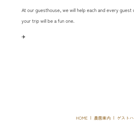
At our guesthouse, we will help each and every guest
your trip will be a fun one.
️✈️️
HOME
農園案内
ゲストハ